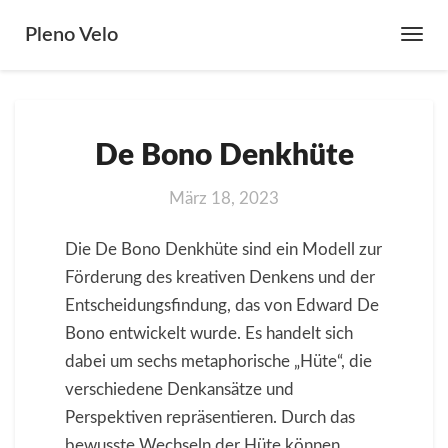
Pleno Velo
Toggl
Navig
De
De Bono Denkhüte
Bono
Denkhüte
März 18, 2023
Die De Bono Denkhüte sind ein Modell zur
Förderung des kreativen Denkens und der
Entscheidungsfindung, das von Edward De
Bono entwickelt wurde. Es handelt sich
dabei um sechs metaphorische „Hüte“, die
verschiedene Denkansätze und
Perspektiven repräsentieren. Durch das
bewusste Wechseln der Hüte können