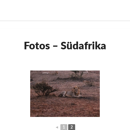
Fotos
Fotos – Südafrika
–
Südafrika
◄
1
2