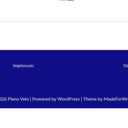
Impressum
Da
026 Pleno Velo | Powered by
WordPress
| Theme by
MadeForWri